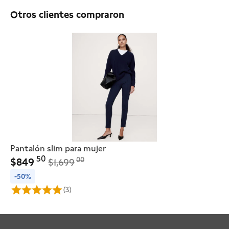
Otros clientes compraron
Pantalón slim para mujer
Bl
50
00
$
849
$
$
1,699
-50%
-
(3)