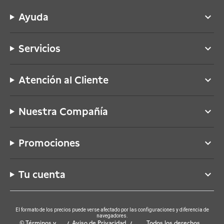
Ayuda
keyboard_arrow_down
Servicios
keyboard_arrow_down
Atención al Cliente
keyboard_arrow_down
Nuestra Compañía
keyboard_arrow_down
Promociones
keyboard_arrow_down
Tu cuenta
keyboard_arrow_down
El formato de los precios puede verse afectado por las configuraciones y diferencia de
navegadores.
© Términos y
Aviso de Privacidad
Todos los derechos