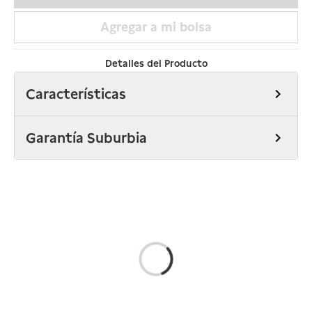
Agregar a mi bolsa
Detalles del Producto
Características
chevron_right
Garantía Suburbia
chevron_right